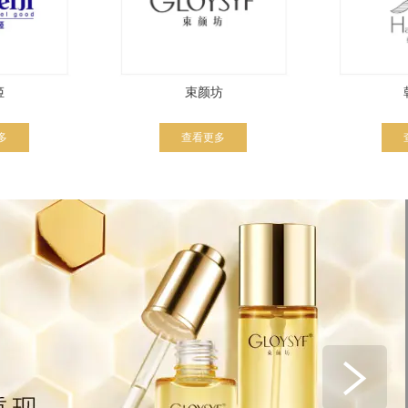
姬
束颜坊
多
查看更多